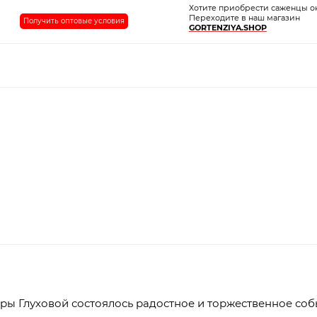
Хотите приобрести саженцы о
Переходите в наш магазин
Получить оптовые условия
GORTENZIYA.SHOP
ры Глуховой состоялось радостное и торжественное соб