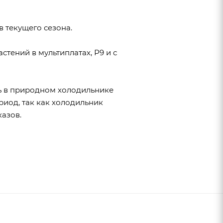
 текущего сезона.
стений в мультиплатах, Р9 и с
ось в природном холодильнике
риод, так как холодильник
казов.