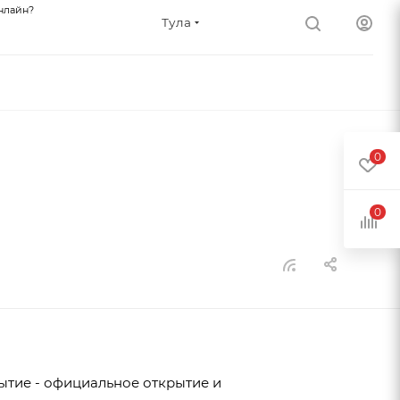
нлайн?
Тула
0
0
ытие - официальное открытие и