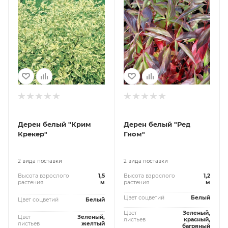
Дерен белый "Крим
Дерен белый "Ред
Крекер"
Гном"
2 вида поставки
2 вида поставки
Высота взрослого
1,5
Высота взрослого
1,2
растения
м
растения
м
Цвет соцветий
Белый
Цвет соцветий
Белый
Цвет
Зеленый,
Цвет
Зеленый,
листьев
красный,
листьев
желтый
багряный