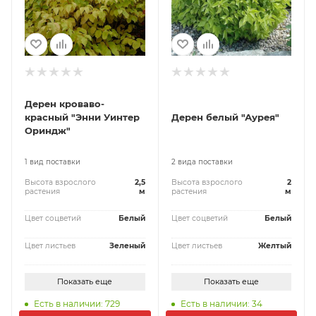
Дерен кроваво-
красный "Энни Уинтер
Дерен белый "Аурея"
Ориндж"
1 вид поставки
2 вида поставки
Высота взрослого
2,5
Высота взрослого
2
растения
м
растения
м
Цвет соцветий
Белый
Цвет соцветий
Белый
Цвет листьев
Зеленый
Цвет листьев
Желтый
Показать еще
Показать еще
Есть в наличии: 729
Есть в наличии: 34