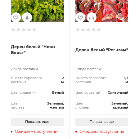
Дерен белый "Неон
Дерен белый "Регнзам"
Берст"
2 вида поставки
2 вида поставки
Высота взрослого
2
Высота взрослого
1,2
растения
м
растения
м
Цвет соцветий
Белый
Цвет соцветий
Сливочный
Цвет
Зеленый,
Цвет
Зеленый,
листьев
желтый
листьев
красный
Показать еще
Показать еще
Ожидаем поступления
Ожидаем поступления