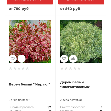
от
780 руб
от
860 руб
Дерен белый
Дерен белый "Миракл"
"Элегантиссима"
2 вида поставки
2 вида поставки
Высота взрослого
1,7
Высота взрослого
3
растения
м
растения
м