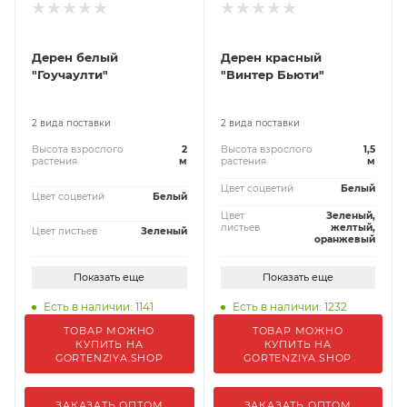
Дерен белый
Дерен красный
"Гоучаулти"
"Винтер Бьюти"
2 вида поставки
2 вида поставки
Высота взрослого
2
Высота взрослого
1,5
растения
м
растения
м
Цвет соцветий
Белый
Цвет соцветий
Белый
Цвет
Зеленый,
листьев
желтый,
Цвет листьев
Зеленый
оранжевый
Показать еще
Показать еще
Есть в наличии: 1141
Есть в наличии: 1232
ТОВАР МОЖНО
ТОВАР МОЖНО
КУПИТЬ НА
КУПИТЬ НА
GORTENZIYA.SHOP
GORTENZIYA.SHOP
ЗАКАЗАТЬ ОПТОМ
ЗАКАЗАТЬ ОПТОМ