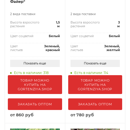
Файер"
2 вида поставки
2 вида поставки
Высота взрослого
1,5
Высота взрослого
3
растения
м
растения
м
Цвет соцветий
Белый
Цвет соцветий
Белый
Цвет
Зеленый,
Цвет
Зеленый,
листьев
красный
листьев
желтый
Показать еще
Показать еще
Есть в наличии: 318
Есть в наличии: 114
ТОВАР МОЖНО
ТОВАР МОЖНО
КУПИТЬ НА
КУПИТЬ НА
GORTENZIYA.SHOP
GORTENZIYA.SHOP
ЗАКАЗАТЬ ОПТОМ
ЗАКАЗАТЬ ОПТОМ
от
860 руб
от
780 руб