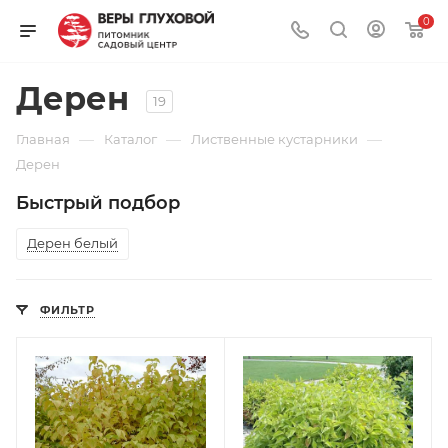
0
Дерен
19
—
—
—
Главная
Каталог
Лиственные кустарники
Дерен
Быстрый подбор
Дерен белый
ФИЛЬТР