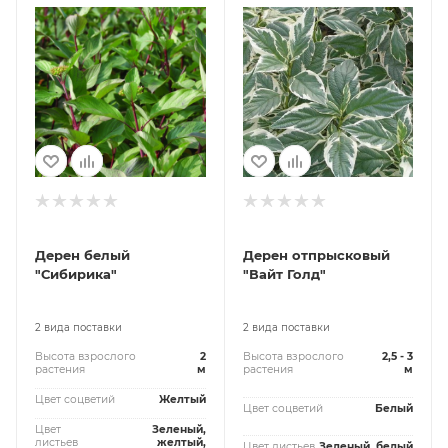
Дерен белый
Дерен отпрысковый
"Сибирика"
"Вайт Голд"
2 вида поставки
2 вида поставки
Высота взрослого
2
Высота взрослого
2,5 - 3
растения
м
растения
м
Цвет соцветий
Желтый
Цвет соцветий
Белый
Цвет
Зеленый,
листьев
желтый,
Цвет листьев
Зеленый, белый