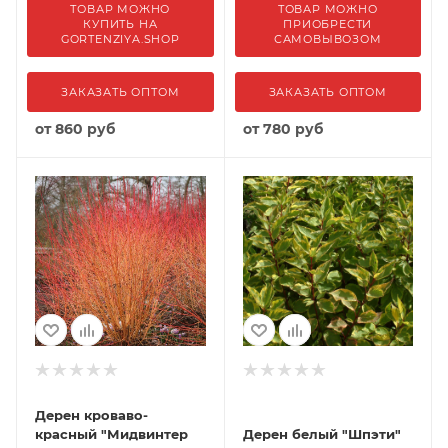
ТОВАР МОЖНО
ТОВАР МОЖНО
КУПИТЬ НА
ПРИОБРЕСТИ
GORTENZIYA.SHOP
САМОВЫВОЗОМ
ЗАКАЗАТЬ ОПТОМ
ЗАКАЗАТЬ ОПТОМ
от
860 руб
от
780 руб
Дерен кроваво-
красный "Мидвинтер
Дерен белый "Шпэти"