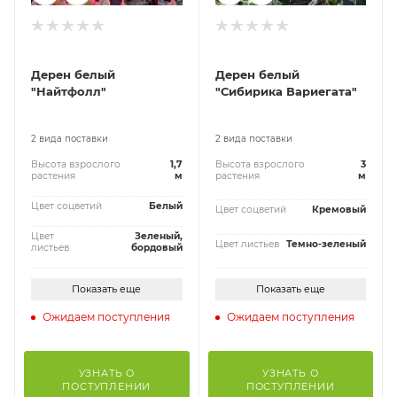
Дерен белый
Дерен белый
"Найтфолл"
"Сибирика Вариегата"
2 вида поставки
2 вида поставки
Высота взрослого
1,7
Высота взрослого
3
растения
м
растения
м
Цвет соцветий
Белый
Цвет соцветий
Кремовый
Цвет
Зеленый,
Цвет листьев
Темно-зеленый
листьев
бордовый
Показать еще
Показать еще
Ожидаем поступления
Ожидаем поступления
УЗНАТЬ О
УЗНАТЬ О
ПОСТУПЛЕНИИ
ПОСТУПЛЕНИИ