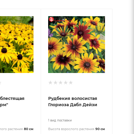
 блестящая
Рудбекия волосистая
урм"
Глориоза Дабл Дейзи
и
1 вид поставки
лого растения
80 см
Высота взрослого растения
90 см