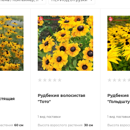
Рудбекия волосистая
Рудбекия
стящая
"Тото"
"Гольдшт
1 вид поставки
1 вид поставк
растения
60 см
Высота взрослого растения
30 см
Высота взрос