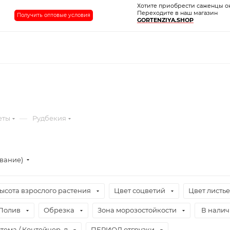
Хотите приобрести саженцы о
Переходите в наш магазин
Получить оптовые условия
GORTENZIYA.SHOP
—
еты
Рудбекия
ывание)
ысота взрослого растения
Цвет соцветий
Цвет листь
Полив
Обрезка
Зона морозостойкости
В нали
тема / Контейнер, л
ПЕРИОД отгрузки