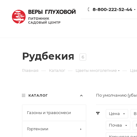
8-800-222-52-44
Рудбекия
6
—
—
—
Главная
Каталог
Цветы многолетние
Цв
По умолчанию (уб
КАТАЛОГ
Газоны и травосмеси
Цена
В
Почва
Гортензии
Корневая сис