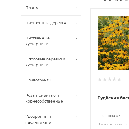
Лианы
Лиственные деревья
Лиственные
кустарники
Плодовые деревья и
кустарники
Почвогрунты
Розы привитые и
Рудбекия бле
корнесобственные
Удобрения и
1 вид поставки
ядохимикаты
Высота взрослого 