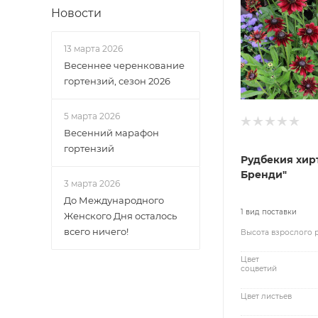
Новости
13 марта 2026
Весеннее черенкование
гортензий, сезон 2026
5 марта 2026
Весенний марафон
гортензий
Рудбекия хир
Бренди"
3 марта 2026
До Международного
1 вид поставки
Женского Дня осталось
всего ничего!
Высота взрослого 
Цвет
соцветий
Цвет листьев