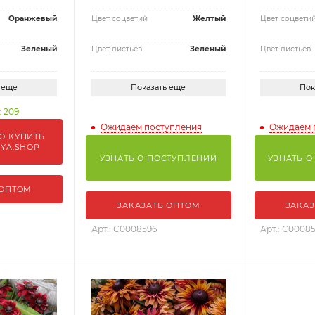
Оранжевый
Цвет соцветий
Желтый
Цвет соцвети
Зеленый
Цвет листьев
Зеленый
Цвет листьев
 еще
Показать еще
Пок
: 209
Ожидаем поступления
Ожидаем 
О КУПИТЬ
IYA.SHOP
УЗНАТЬ О ПОСТУПЛЕНИИ
УЗНАТЬ О
 ОПТОМ
ЗАКАЗАТЬ ОПТОМ
ЗАКАЗ
Арт.: С0008596
Арт.: С0008