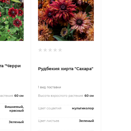
та "Черри
Рудбекия хирта "Сахара"
1 вид поставки
растения
60 см
Высота взрослого растения
60 см
Вишневый,
Цвет соцветий
мультиколор
красный
Цвет листьев
Зеленый
Зеленый