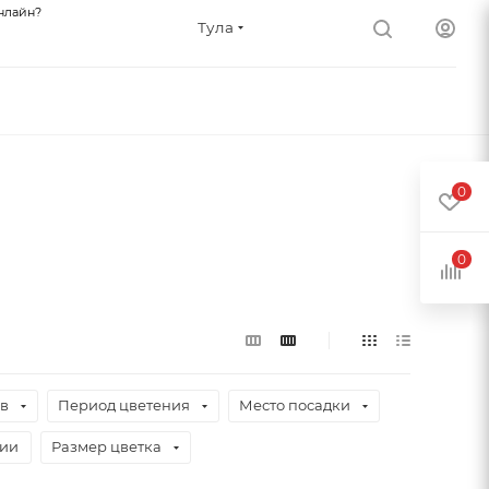
нлайн?
Тула
0
0
ев
Период цветения
Место посадки
чии
Размер цветка