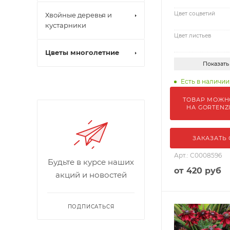
Цвет соцветий
Хвойные деревья и
кустарники
Цвет листьев
Цветы многолетние
Показать
Есть в наличии
ТОВАР МОЖН
НА GORTENZ
ЗАКАЗАТЬ
Арт.: С0008596
Будьте в курсе наших
от
420 руб
акций и новостей
ПОДПИСАТЬСЯ