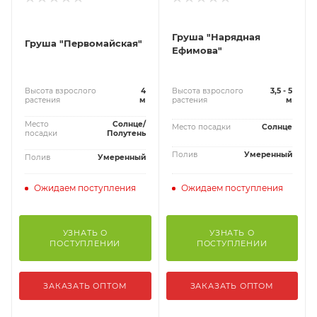
Груша "Нарядная
Груша "Первомайская"
Ефимова"
Высота взрослого
4
Высота взрослого
3,5 - 5
растения
м
растения
м
Место
Солнце/
Место посадки
Солнце
посадки
Полутень
Полив
Умеренный
Полив
Умеренный
Ожидаем поступления
Ожидаем поступления
УЗНАТЬ О
УЗНАТЬ О
ПОСТУПЛЕНИИ
ПОСТУПЛЕНИИ
ЗАКАЗАТЬ ОПТОМ
ЗАКАЗАТЬ ОПТОМ