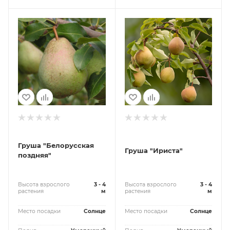
Груша "Белорусская
Груша "Ириста"
поздняя"
Высота взрослого
3 - 4
Высота взрослого
3 - 4
растения
м
растения
м
Место посадки
Солнце
Место посадки
Солнце