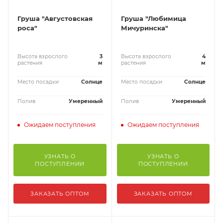
Груша "Августовская
Груша "Любимица
роса"
Мичуринска"
Высота взрослого
3
Высота взрослого
4
растения
м
растения
м
Место посадки
Солнце
Место посадки
Солнце
Полив
Умеренный
Полив
Умеренный
Ожидаем поступления
Ожидаем поступления
УЗНАТЬ О
УЗНАТЬ О
ПОСТУПЛЕНИИ
ПОСТУПЛЕНИИ
ЗАКАЗАТЬ ОПТОМ
ЗАКАЗАТЬ ОПТОМ