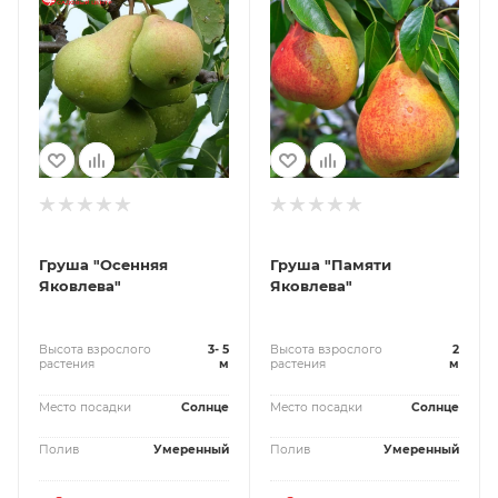
Груша "Осенняя
Груша "Памяти
Яковлева"
Яковлева"
Высота взрослого
3- 5
Высота взрослого
2
растения
м
растения
м
Место посадки
Солнце
Место посадки
Солнце
Полив
Умеренный
Полив
Умеренный