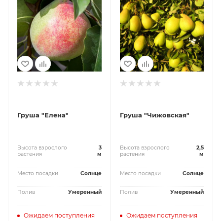
Груша "Елена"
Груша "Чижовская"
Высота взрослого
3
Высота взрослого
2,5
растения
м
растения
м
Место посадки
Солнце
Место посадки
Солнце
Полив
Умеренный
Полив
Умеренный
Ожидаем поступления
Ожидаем поступления