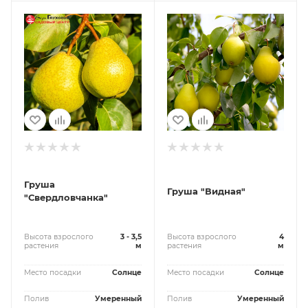
Груша
Груша "Видная"
"Свердловчанка"
Высота взрослого
3 - 3,5
Высота взрослого
4
растения
м
растения
м
Место посадки
Солнце
Место посадки
Солнце
Полив
Умеренный
Полив
Умеренный