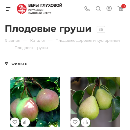
0
Плодовые груши
36
—
—
Главная
Каталог
Плодовые деревья и кустарники
—
Плодовые груши
ФИЛЬТР