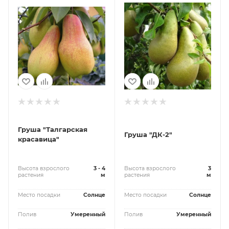
Груша "Талгарская
Груша "ДК-2"
красавица"
Высота взрослого
3 - 4
Высота взрослого
3
растения
м
растения
м
Место посадки
Солнце
Место посадки
Солнце
Полив
Умеренный
Полив
Умеренный