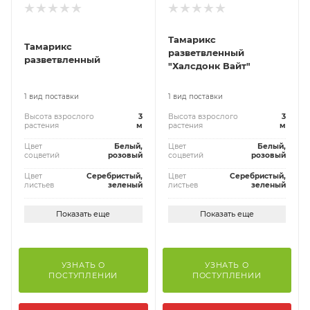
Тамарикс
Тамарикс
разветвленный
разветвленный
"Халсдонк Вайт"
1 вид поставки
1 вид поставки
Высота взрослого
3
Высота взрослого
3
растения
м
растения
м
Цвет
Белый,
Цвет
Белый,
соцветий
розовый
соцветий
розовый
Цвет
Серебристый,
Цвет
Серебристый,
листьев
зеленый
листьев
зеленый
Показать еще
Показать еще
УЗНАТЬ О
УЗНАТЬ О
ПОСТУПЛЕНИИ
ПОСТУПЛЕНИИ