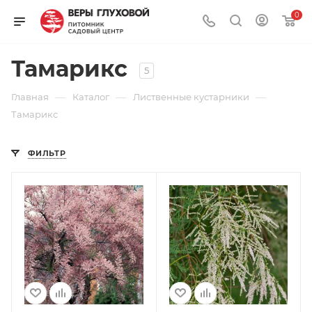
0
Тамарикс
5
—
—
—
Главная
Каталог
Лиственные кустарники
Тамарикс
ФИЛЬТР