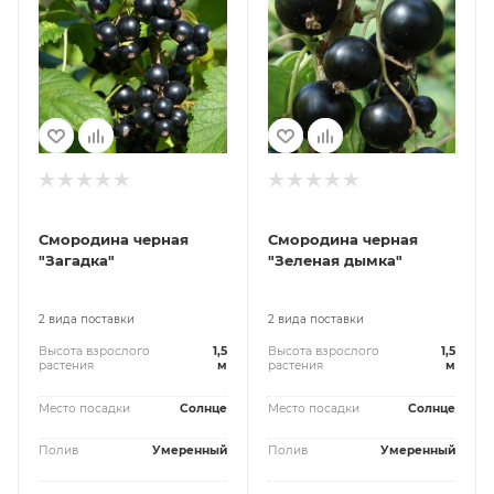
Смородина черная
Смородина черная
"Загадка"
"Зеленая дымка"
2 вида поставки
2 вида поставки
Высота взрослого
1,5
Высота взрослого
1,5
растения
м
растения
м
Место посадки
Солнце
Место посадки
Солнце
Полив
Умеренный
Полив
Умеренный