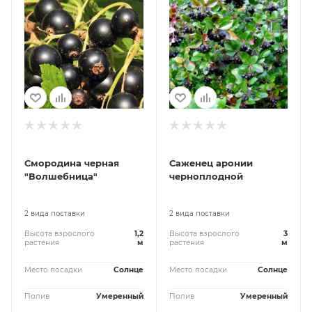
Смородина черная
Саженец аронии
"Волшебница"
черноплодной
2 вида поставки
2 вида поставки
Высота взрослого
1,2
Высота взрослого
3
растения
м
растения
м
Место посадки
Солнце
Место посадки
Солнце
Полив
Умеренный
Полив
Умеренный