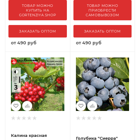
ТОВАР МОЖНО
ТОВАР МОЖНО
КУПИТЬ НА
ПРИОБРЕСТИ
GORTENZIYA.SHOP
САМОВЫВОЗОМ
ЗАКАЗАТЬ ОПТОМ
ЗАКАЗАТЬ ОПТОМ
от
490 руб
от
490 руб
Калина красная
Голубика "Сиерра"