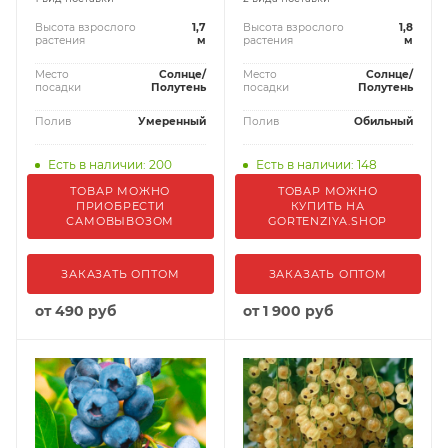
Высота взрослого
1,7
Высота взрослого
1,8
растения
м
растения
м
Место
Солнце/
Место
Солнце/
посадки
Полутень
посадки
Полутень
Полив
Умеренный
Полив
Обильный
Есть в наличии: 200
Есть в наличии: 148
ТОВАР МОЖНО
ТОВАР МОЖНО
ПРИОБРЕСТИ
КУПИТЬ НА
САМОВЫВОЗОМ
GORTENZIYA.SHOP
ЗАКАЗАТЬ ОПТОМ
ЗАКАЗАТЬ ОПТОМ
от
490 руб
от
1 900 руб