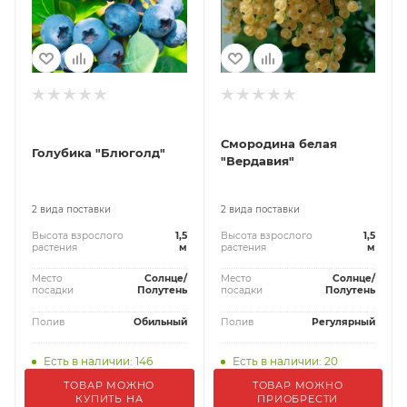
Смородина белая
Голубика "Блюголд"
"Вердавия"
2 вида поставки
2 вида поставки
Высота взрослого
1,5
Высота взрослого
1,5
растения
м
растения
м
Место
Солнце/
Место
Солнце/
посадки
Полутень
посадки
Полутень
Полив
Обильный
Полив
Регулярный
Есть в наличии: 146
Есть в наличии: 20
ТОВАР МОЖНО
ТОВАР МОЖНО
КУПИТЬ НА
ПРИОБРЕСТИ