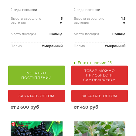
2 вида поставки
2 вида поставки
Высота взрослого
5
Высота взрослого
1,5
растения
м
растения
м
Место посадки
Солнце
Место посадки
Солнце
Полив
Умеренный
Полив
Умеренный
Есть в наличии: 15
ТОВАР МОЖНО
УЗНАТЬ О
ПРИОБРЕСТИ
ПОСТУПЛЕНИИ
САМОВЫВОЗОМ
ЗАКАЗАТЬ ОПТОМ
ЗАКАЗАТЬ ОПТОМ
от
2 600 руб
от
450 руб