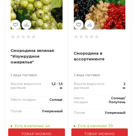
Смородина зеленая
Смородина в
"Изумрудное
ассортименте
ожерелье"
2 вида поставки
2 вида поставки
Высота взрослого
1,2 - 1,5
Высота взрослого
2
растения
м
растения
м
Место
Солнце/
Место посадки
Солнце
посадки
Полутень
Полив
Умеренный
Полив
Умеренный
Есть в наличии: 44
Есть в наличии: 29
ТОВАР МОЖНО
ТОВАР МОЖНО