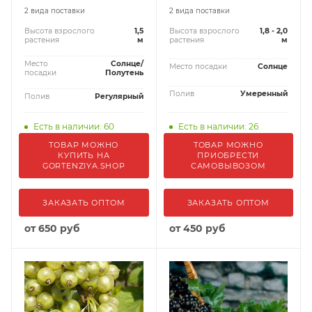
2 вида поставки
2 вида поставки
Высота взрослого
1,5
Высота взрослого
1,8 - 2,0
растения
м
растения
м
Место
Солнце/
Место посадки
Солнце
посадки
Полутень
Полив
Умеренный
Полив
Регулярный
Есть в наличии: 60
Есть в наличии: 26
ТОВАР МОЖНО
ТОВАР МОЖНО
КУПИТЬ НА
ПРИОБРЕСТИ
GORTENZIYA.SHOP
САМОВЫВОЗОМ
ЗАКАЗАТЬ ОПТОМ
ЗАКАЗАТЬ ОПТОМ
от
650 руб
от
450 руб