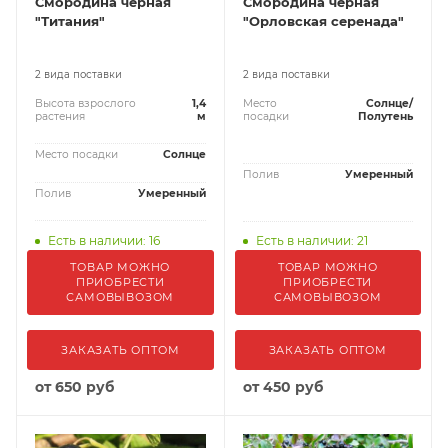
Смородина черная
Смородина черная
"Титания"
"Орловская серенада"
2 вида поставки
2 вида поставки
Высота взрослого
1,4
Место
Солнце/
растения
м
посадки
Полутень
Место посадки
Солнце
Полив
Умеренный
Полив
Умеренный
Есть в наличии: 16
Есть в наличии: 21
ТОВАР МОЖНО
ТОВАР МОЖНО
ПРИОБРЕСТИ
ПРИОБРЕСТИ
САМОВЫВОЗОМ
САМОВЫВОЗОМ
ЗАКАЗАТЬ ОПТОМ
ЗАКАЗАТЬ ОПТОМ
от
650 руб
от
450 руб