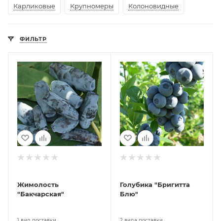
Карликовые
Крупномеры
Колоновидные
ФИЛЬТР
Жимолость
Голубика "Бригитта
"Бакчарская"
Блю"
1 вид поставки
2 вида поставки