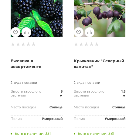
Ежевика в
Крыжовник "Северный
ассортименте
капитан"
2 вида поставки
2 вида поставки
Высота взрослого
3
Высота взрослого
1,5
растения
м
растения
м
Место посадки
Солнце
Место посадки
Солнце
Полив
Умеренный
Полив
Умеренный
Есть в наличии: 331
Есть в наличии: 381