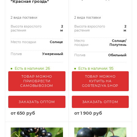
"Красная гроздь"
2 вида поставки
2 вида поставки
Высота взрослого
2
Высота взрослого
2
растения
м
растения
м
Место
Солнце/
Место посадки
Солнце
посадки
Полутень
Полив
Умеренный
Полив
Обильный
Есть в наличии: 26
Есть в наличии: 95
ТОВАР МОЖНО
ТОВАР МОЖНО
ПРИОБРЕСТИ
КУПИТЬ НА
САМОВЫВОЗОМ
GORTENZIYA.SHOP
ЗАКАЗАТЬ ОПТОМ
ЗАКАЗАТЬ ОПТОМ
от
650 руб
от
1 900 руб