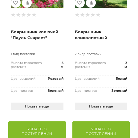
Боярышник колючий
Боярышник
"Пауль Скарлет"
сливолистный
1 вид поставки
2 вида поставки
Высота взрослого
5
Высота взрослого
3
растения
м
растения
м
Цвет соцветий
Розовый
Цвет соцветий
Белый
Цвет листьев
Зеленый
Цвет листьев
Зеленый
Показать еще
Показать еще
УЗНАТЬ О
УЗНАТЬ О
ПОСТУПЛЕНИИ
ПОСТУПЛЕНИИ