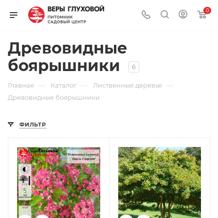
0
Древовидные
боярышники
6
—
—
—
Главная
Каталог
Лиственные деревья
Древовидные боярышники
ФИЛЬТР