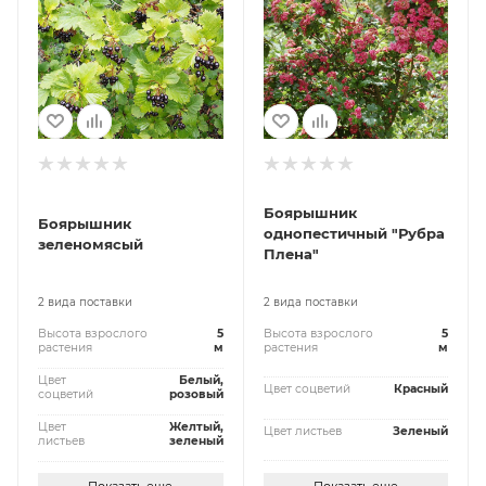
Боярышник
Боярышник
однопестичный "Рубра
зеленомясый
Плена"
2 вида поставки
2 вида поставки
Высота взрослого
5
Высота взрослого
5
растения
м
растения
м
Цвет
Белый,
Цвет соцветий
Красный
соцветий
розовый
Цвет
Желтый,
Цвет листьев
Зеленый
листьев
зеленый
Показать еще
Показать еще