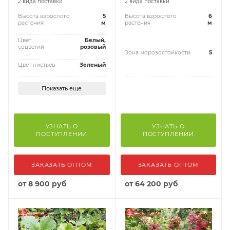
2 вида поставки
2 вида поставки
Высота взрослого
5
Высота взрослого
6
растения
м
растения
м
Цвет
Белый,
соцветий
розовый
Зона морозостойкости
5
Цвет листьев
Зеленый
Показать еще
УЗНАТЬ О
УЗНАТЬ О
ПОСТУПЛЕНИИ
ПОСТУПЛЕНИИ
ЗАКАЗАТЬ ОПТОМ
ЗАКАЗАТЬ ОПТОМ
от
8 900 руб
от
64 200 руб