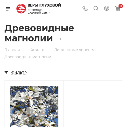
0
Древовидные
магнолии
1
—
—
—
Главная
Каталог
Лиственные деревья
Древовидные магнолии
ФИЛЬТР