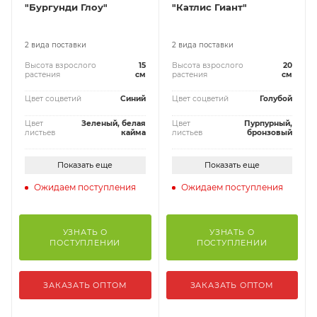
"Бургунди Глоу"
"Катлис Гиант"
2 вида поставки
2 вида поставки
Высота взрослого
15
Высота взрослого
20
растения
см
растения
см
Цвет соцветий
Синий
Цвет соцветий
Голубой
Цвет
Зеленый, белая
Цвет
Пурпурный,
листьев
кайма
листьев
бронзовый
Показать еще
Показать еще
Ожидаем поступления
Ожидаем поступления
УЗНАТЬ О
УЗНАТЬ О
ПОСТУПЛЕНИИ
ПОСТУПЛЕНИИ
ЗАКАЗАТЬ ОПТОМ
ЗАКАЗАТЬ ОПТОМ