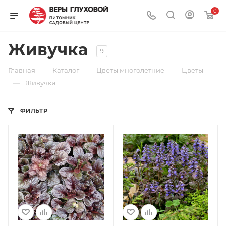
0
Живучка
9
—
—
—
Главная
Каталог
Цветы многолетние
Цветы
—
Живучка
ФИЛЬТР