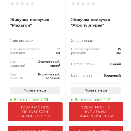
Живучка ползучая
Живучка ползучая
"Махагон"
"Атропурпурея"
1 вид поставки
2 вида поставки
Высота взрослого
15
Высота взрослого
15
растения
см
растения
см
Цвет
Фиолетовый,
Цвет соцветий
Синий
соцветий
синий
Цвет
Коричневый,
Цвет листьев
Бордовый
листьев
зеленый
Показать еще
Показать еще
Есть в наличии: 151
Есть в наличии: 142
ТОВАР МОЖНО
ТОВАР МОЖНО
ПРИОБРЕСТИ
КУПИТЬ НА
САМОВЫВОЗОМ
GORTENZIYA.SHOP