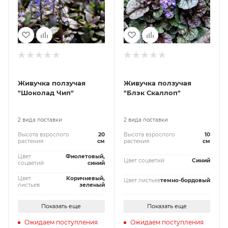
Живучка ползучая
Живучка ползучая
"Шоколад Чип"
"Блэк Скаллоп"
2 вида поставки
2 вида поставки
Высота взрослого
20
Высота взрослого
10
растения
см
растения
см
Цвет
Фиолетовый,
Цвет соцветий
Синий
соцветий
синий
Цвет
Коричневый,
Цвет листьев
темно-бордовый
листьев
зеленый
Показать еще
Показать еще
Ожидаем поступления
Ожидаем поступления